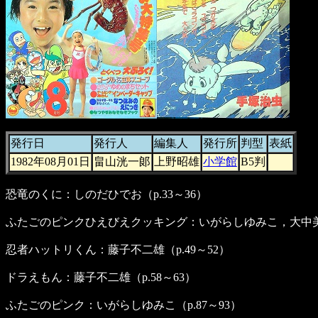
発行日
発行人
編集人
発行所
判型
表紙
1982年08月01日
畠山洸一郞
上野昭雄
小学館
B5判
恐竜のくに：しのだひでお（p.33～36）
ふたごのピンクひえびえクッキング：いがらしゆみこ，大中美智子
忍者ハットリくん：藤子不二雄（p.49～52）
ドラえもん：藤子不二雄（p.58～63）
ふたごのピンク：いがらしゆみこ（p.87～93）