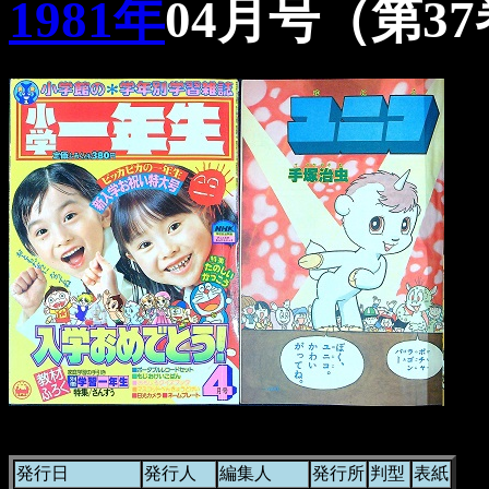
1981年
04月号（第3
発行日
発行人
編集人
発行所
判型
表紙