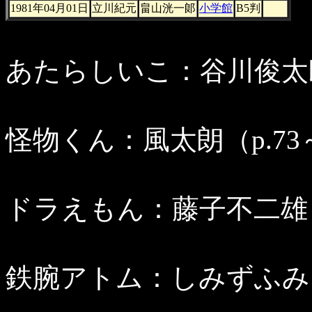
1981年04月01日
立川紀元
畠山洸一郞
小学館
B5判
あたらしいこ：谷川俊太郎
怪物くん：風太朗（p.73
ドラえもん：藤子不二雄（p
鉄腕アトム：しみずふみお（