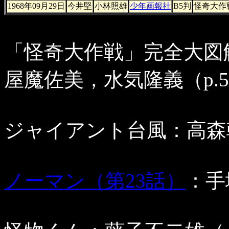
1968年09月29日
今井堅
小林照雄
少年画報社
B5判
怪奇大作
「怪奇大作戦」完全大図
屋魔佐美，水気隆義（p.5
ジャイアント台風：高森朝
ノーマン（第23話）
：手