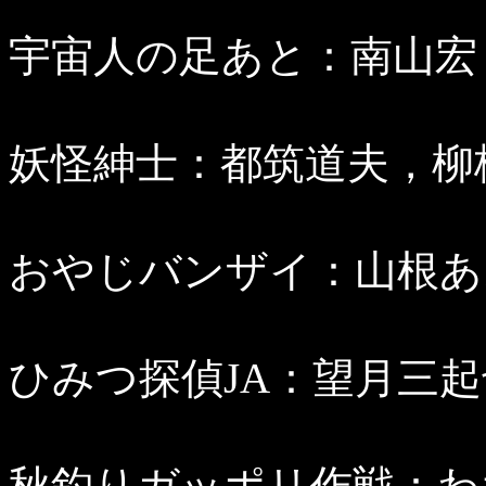
宇宙人の足あと：南山宏（p
妖怪紳士：都筑道夫，柳柊二
おやじバンザイ：山根あおお
ひみつ探偵JA：望月三起也（
秋釣りガッポリ作戦：わちさ