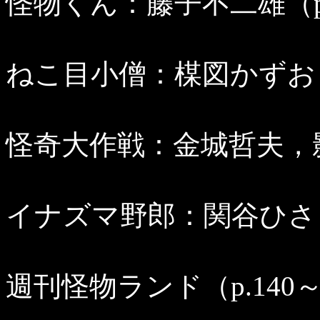
怪物くん：藤子不二雄（p.
ねこ目小僧：楳図かずお（p
怪奇大作戦：金城哲夫，影丸
イナズマ野郎：関谷ひさし（
週刊怪物ランド（p.140～