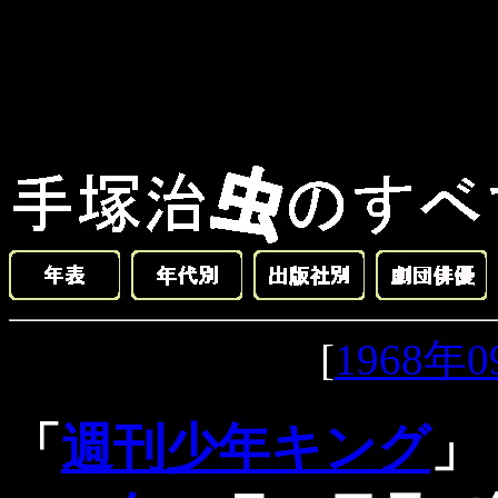
[
1968年
「
週刊少年キング
」