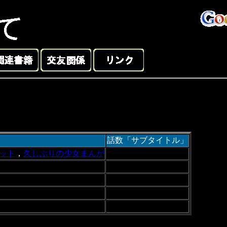
話数「サブタイトル」
ット
，
久しぶりの少女まんが