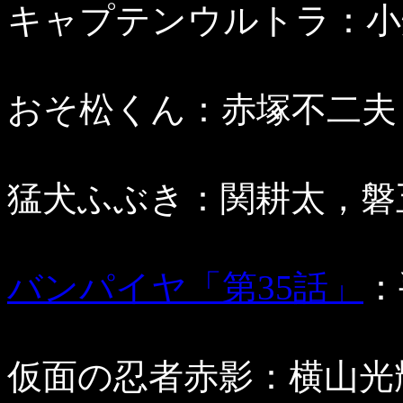
キャプテンウルトラ：小畑
おそ松くん：赤塚不二夫（p
猛犬ふぶき：関耕太，磐五十
バンパイヤ「第35話」
：
仮面の忍者赤影：横山光輝（