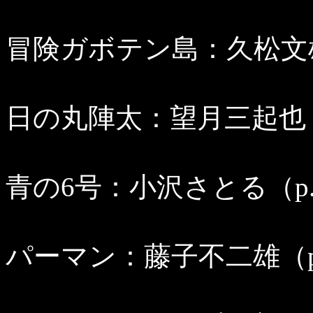
冒険ガボテン島：久松文雄（
日の丸陣太：望月三起也（p
青の6号：小沢さとる（p.1
パーマン：藤子不二雄（p.1