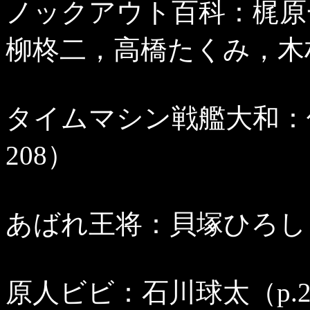
ノックアウト百科：梶原
柳柊二，高橋たくみ，木村和
タイムマシン戦艦大和：佐
208）
あばれ王将：貝塚ひろし（p
原人ビビ：石川球太（p.22