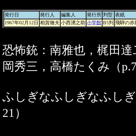
発行日
発行人
編集人
発行所
判型
表紙
1967年02月12日
相賀徹夫
小西湧之助
小学館
B5判
飛騨の赤
恐怖銃：南雅也，梶田達
岡秀三，高橋たくみ（p.7
ふしぎなふしぎなふしぎな
21）