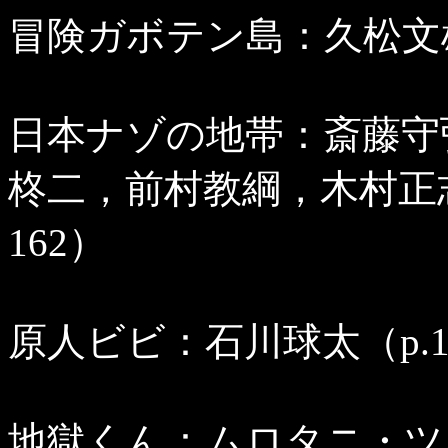
冒険ガボテン島：久松文雄（
日本ナゾの地帯：斎藤守
柊二，前村教綱，木村正志
162）
原人ビビ：石川球太（p.16
地獄くん：ムロタニ・ツネ象