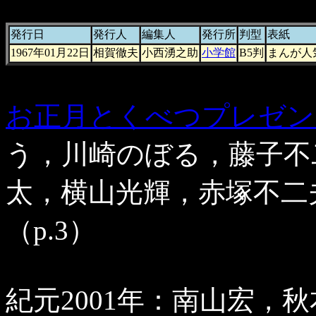
発行日
発行人
編集人
発行所
判型
表紙
1967年01月22日
相賀徹夫
小西湧之助
小学館
B5判
まんが人
お正月とくべつプレゼン
う，川崎のぼる，藤子不
太，横山光輝，赤塚不二
（p.3）
紀元2001年：南山宏，