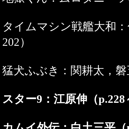
タイムマシン戦艦大和：佐
202）
猛犬ふぶき：関耕太，磐五十
スター9：江原伸（p.228
カムイ外伝：白土三平（p.