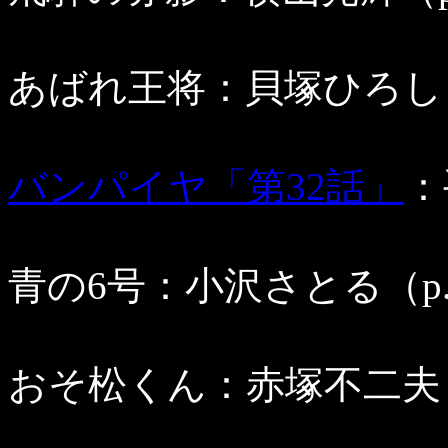
あばれ王将：貝塚ひろし（p
バンパイヤ「第32話」
：
青の6号：小沢さとる（p.9
おそ松くん：赤塚不二夫（p