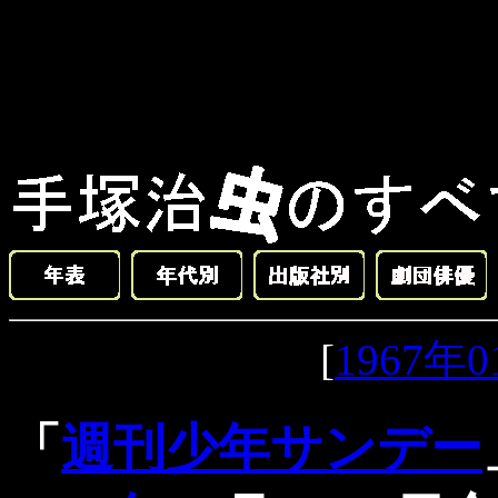
[
1967年
「
週刊少年サンデー