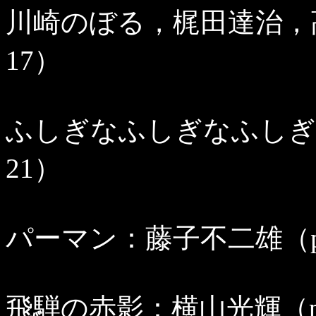
川崎のぼる，梶田達治，高
17）
ふしぎなふしぎなふしぎな
21）
パーマン：藤子不二雄（p.
飛騨の赤影：横山光輝（p.