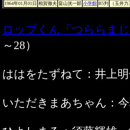
1964年01月01日
相賀徹夫
畠山洸一郞
小学館
B5判
（玉井力
ロップくん「つららまじ
～28）
ははをたずねて：井上明子
いただきまあちゃん：今村