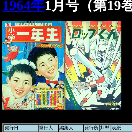
1964年
1月号（第19
発行日
発行人
編集人
発行所
判型
表紙