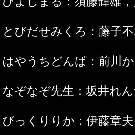
ひよしまる：須藤輝雄，太田
とびだせみくろ：藤子不二雄
はやうちどんぱ：前川かずお
なぞなぞ先生：坂井れんたろ
びっくりりか：伊藤章夫（p