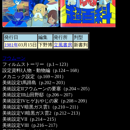
発行日
編集
発行所
判型
1981年
03月15日
下野博
立風書房
新書判
フウムーン
フィルムストーリー（p.1～123）
設定資料I人物・動物編（p.124～168）
メカニック設定（p.169～201）
美術設定I馬蹄島（p.202～203）
美術設定IIフウムーンの要塞（p.204～205）
美術設定III山田野邸（p.206～207）
美術設定IVヒゲおやじの家（p.208～209）
美術設定V暗黒ガス雲1（p.210～211）
美術設定VI暗黒ガス雲2（p.212～213）
美術設定VII（p.214～215）
美術設定VIII（p.216～217）