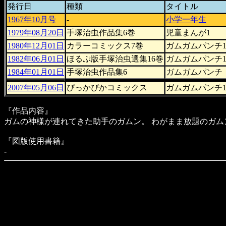
発行日
種類
タイトル
1967年10月号
-
小学一年生
1979年08月20日
手塚治虫作品集6巻
児童まんが1
1980年12月01日
カラーコミックス7巻
ガムガムパンチ
1982年06月01日
ほるぷ版手塚治虫選集16巻
ガムガムパンチ
1984年01月01日
手塚治虫作品集6
ガムガムパンチ
2007年05月06日
ぴっかぴかコミックス
ガムガムパンチ
『作品内容』
ガムの神様が連れてきた助手のガムン。 わがまま放題のガ
『図版使用書籍』
-